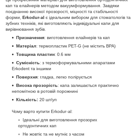
кап та елайнерів методом вакуумформування. Завдяки
поєднанню високої прозорості, міцності та стабільності
форми,
Erkodur-al
є ідеальним вибором для стоматологів та
зубних техніків, які виготовляють індивідуальні капи для
вирівнювання зубів.
Призначення
: виготовлення елайнерів та кап
Матеріал
: термопластик PET-G (не містить BPA)
Товщина пластин
: 0.6 мм
Сумісність
: з термоформувальними апаратами
Erkodent та іншими
Поверхня
: гладка, легко полірується
Висока прозорість
: капа залишається практично
непомітною в ротовій порожнині
Кількість:
20 шт/уп
Чому варто купити Erkodur-al:
Ідеальні для виготовлення прозорих
ортодонтичних кап
Не жовтіє та не мутніє з часом