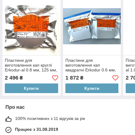
Пластини для
Пластини для
Плас
виготовлення кап круглі
виготовлення кап
виго
Erkodur-al 0.8 мм, 125 мм,
квадратні Erkodur 0.6 мм,
al 1
20 шт
20 шт
шт
2 496
1 872
2 7
₴
₴
Купити
Купити
Про нас
100% позитивних з 11 відгуків за рік
Працює з 31.08.2019