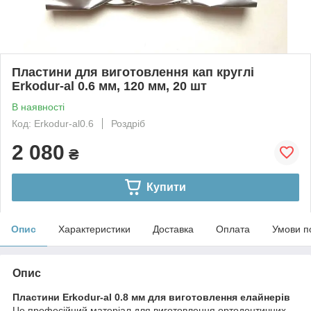
Пластини для виготовлення кап круглі
Erkodur-al 0.6 мм, 120 мм, 20 шт
В наявності
Код: Erkodur-al0.6
Роздріб
2 080
₴
Купити
Опис
Характеристики
Доставка
Оплата
Умови п
Опис
Пластини Erkodur-al 0.8 мм для виготовлення елайнерів
Це професійний матеріал для виготовлення ортодонтичних