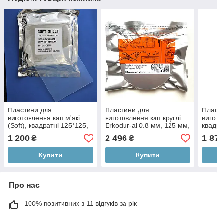
Пластини для
Пластини для
Плас
виготовлення кап м'які
виготовлення кап круглі
виго
(Soft), квадратні 125*125,
Erkodur-al 0.8 мм, 125 мм,
квад
2.0 мм, 10 шт
20 шт
20 ш
1 200
2 496
1 8
₴
₴
Купити
Купити
Про нас
100% позитивних з 11 відгуків за рік