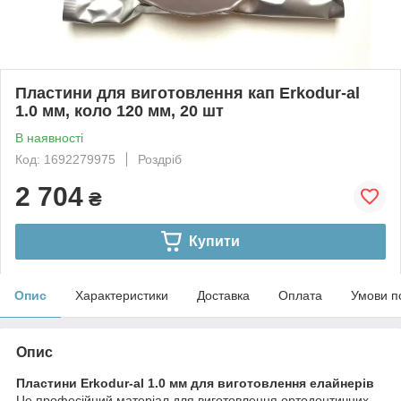
Пластини для виготовлення кап Erkodur-al
1.0 мм, коло 120 мм, 20 шт
В наявності
Код: 1692279975
Роздріб
2 704
₴
Купити
Опис
Характеристики
Доставка
Оплата
Умови п
Опис
Пластини Erkodur-al 1.0 мм для виготовлення елайнерів
Це професійний матеріал для виготовлення ортодонтичних