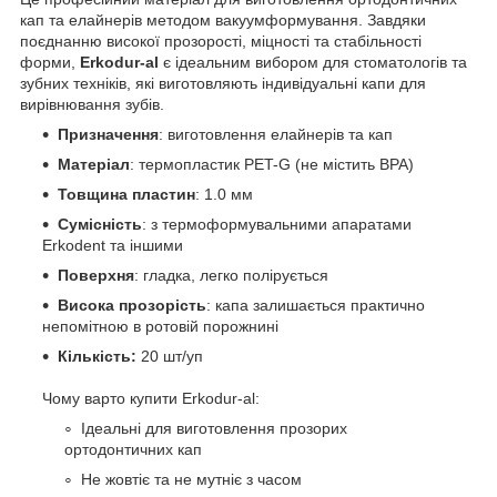
кап та елайнерів методом вакуумформування. Завдяки
поєднанню високої прозорості, міцності та стабільності
форми,
Erkodur-al
є ідеальним вибором для стоматологів та
зубних техніків, які виготовляють індивідуальні капи для
вирівнювання зубів.
Призначення
: виготовлення елайнерів та кап
Матеріал
: термопластик PET-G (не містить BPA)
Товщина пластин
: 1.0 мм
Сумісність
: з термоформувальними апаратами
Erkodent та іншими
Поверхня
: гладка, легко полірується
Висока прозорість
: капа залишається практично
непомітною в ротовій порожнині
Кількість:
20 шт/уп
Чому варто купити Erkodur-al:
Ідеальні для виготовлення прозорих
ортодонтичних кап
Не жовтіє та не мутніє з часом