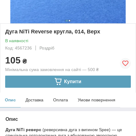
Дуга NiTi Reverse кругла, 014, Верх
В наявності
Код: 4567236
Роздріб
105
₴
Мінімальна сума замовлення на сайті — 500 ₴
Купити
Опис
Доставка
Оплата
Умови повернення
Опис
Дуга NiTi реверс
(реверсивна дуга з вигином Spee) — це
спеціальна ортодонтична дуга з вбудованою зворотною