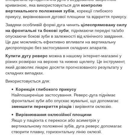
кривизною, яка використовується для
контролю
вертикального положення зубів
, корекції глибокого
прикусу, вирівнювання дугової площини та відкриття прикусу.
Завдяки особливій формі дуга чинить
цілеспрямовану силу
на фронтальні та бокові зуби
, піднімаючи передні та/або
опускаючи бокові зуби в залежності від клінічного завдання.
Це дає можливість ефективно впливати на вертикальну
диспропорцію без застосування складних апаратів.
Купити дугу реверс
можна в нашому інтернет-магазині у
різних розмірах на верхню та нижню щелепу. Це інструмент,
який дозволяє лікарю досягти прогнозованого результату у
складних випадках.
Використовується для:
Корекція глибокого прикусу
Найпоширеніше застосування. Реверс-дуга піднімає
фронтальні зуби або опускає жувальні, що допомагає
зменшити перекриття різців
і вирівняти оклюзію.
Вирівнювання оклюзійної площини
Якщо у пацієнта є перекоси або асиметрія у
вертикальному положенні зубів, дуга реверс допомагає
створити плавну, горизонтальну лінію оклюзії.