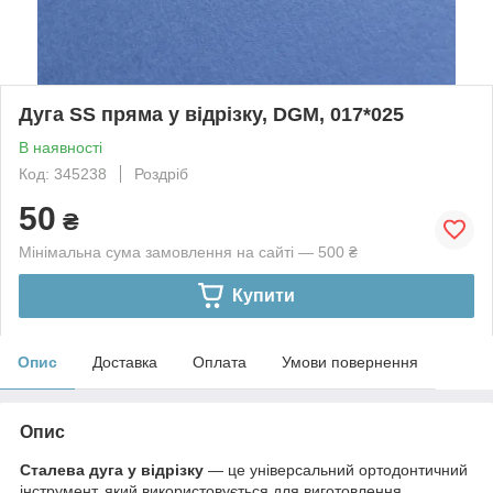
Дуга SS пряма у відрізку, DGM, 017*025
В наявності
Код: 345238
Роздріб
50
₴
Мінімальна сума замовлення на сайті — 500 ₴
Купити
Опис
Доставка
Оплата
Умови повернення
Опис
Сталева дуга у відрізку
— це універсальний ортодонтичний
інструмент, який використовується для виготовлення