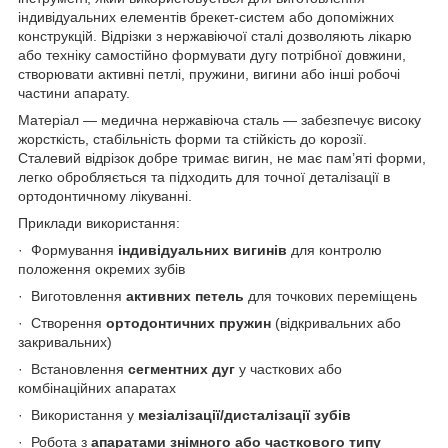
індивідуальних елементів брекет-систем або допоміжних
конструкцій. Відрізки з нержавіючої сталі дозволяють лікарю
або техніку самостійно формувати дугу потрібної довжини,
створювати активні петлі, пружини, вигини або інші робочі
частини апарату.
Матеріал — медична нержавіюча сталь — забезпечує високу
жорсткість, стабільність форми та стійкість до корозії.
Сталевий відрізок добре тримає вигин, не має пам’яті форми,
легко обробляється та підходить для точної деталізації в
ортодонтичному лікуванні.
Приклади використання:
·
Формування
індивідуальних вигинів
для контролю
положення окремих зубів
·
Виготовлення
активних петель
для точкових переміщень
·
Створення
ортодонтичних пружин
(відкривальних або
закривальних)
·
Встановлення
сегментних дуг
у часткових або
комбінаційних апаратах
·
Використання у
мезіалізації/дисталізації зубів
·
Робота з
апаратами знімного або часткового типу