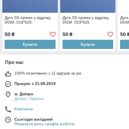
Дуга SS пряма у відрізку,
Дуга SS пряма у відрізку,
Дуга
DGM, 018*025
DGM, 019*025
DGM
50
50
50
₴
₴
Купити
Купити
Про нас
100% позитивних з 11 відгуків за рік
Працює з 31.08.2019
м. Дніпро
Дніпро, Україна
Контакти
Сьогодні вихідний
Показати весь графік роботи