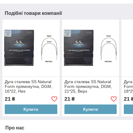
Подібні товари компанії
Дуга сталева SS Natural
Дуга сталева SS Natural
Дуга
Form прямокутна, DGM,
Form прямокутна, DGM,
Form
16*22, Низ
21*25, Верх
18*2
21
21
21
₴
₴
Купити
Купити
Про нас