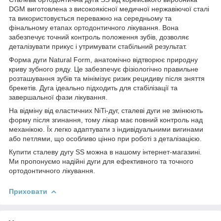
DGM виготовлена з високоякісної медичної нержавіючої сталі
та використовується переважно на середньому та
фінальному етапах ортодонтичного лікування. Вона
забезпечує точний контроль положення зубів, дозволяє
деталізувати прикус і утримувати стабільний результат.
Форма дуги Natural Form, анатомічно відтворює природну
криву зубного ряду. Це забезпечує фізіологічно правильне
розташування зубів та мінімізує ризик рецидиву після зняття
брекетів. Дуга ідеально підходить для стабілізації та
завершальної фази лікування.
На відміну від еластичних NiTi-дуг, сталеві дуги не змінюють
форму після згинання, тому лікар має повний контроль над
механікою. Їх легко адаптувати з індивідуальними вигинами
або петлями, що особливо цінно при роботі з деталізацією.
Купити сталеву дугу SS можна в нашому інтернет-магазині.
Ми пропонуємо надійні дуги для ефективного та точного
ортодонтичного лікування.
Приховати