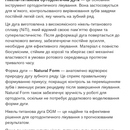
інструмент ортодонтичного лікування. Вона застосовується
для м’якого, контрольованого вирівнювання зубів завдяки
постійній легкій силі, яку чинить на зубний ряд.
Ця дуга виготовлена з високоякісного нікель-титанового
сплаву (NiTi), який відомий своєю пам’яттю форми та
супереластичністю. Після деформації дуга повертається до
початкового вигину, забезпечуючи постійне зусилля,
необхідне для ефективного лікування. Матеріал є повністю
біосумісним, стійким до корозії та зберігає свої механічні
властивості в умовах ротового середовища протягом
тривалого часу.
Форма дуги —
Natural Form
— анатомічно відтворює
природну дугу зубного ряду. Це сприяє правильному
формуванню прикусу, покращує контроль за переміщенням
зубів і зменшує ризик рецидиву після завершення лікування.
Natural Form також забезпечує зручність у роботі для
ортодонта, оскільки не потребує додаткового моделювання
форми дуги.
Нікель-титанова дуга DGM — це надійне та ефективне
рішення для ортодонтичного лікування з прогнозованим
результатом.