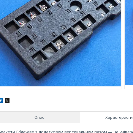
Опис
Характеристи
Брекети Edgewise з додатковим вертикальним пазом — це універ