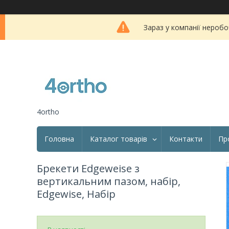
Зараз у компанії неробо
4ortho
Головна
Каталог товарів
Контакти
Пр
Брекети Edgeweise з
вертикальним пазом, набір,
Edgewise, Набір