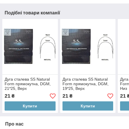
Подібні товари компанії
Дуга сталева SS Natural
Дуга сталева SS Natural
Дуга
Form прямокутна, DGM,
Form прямокутна, DGM,
Form
21*25, Верх
19*25, Верх
Низ
21
21
21
₴
₴
Купити
Купити
Про нас