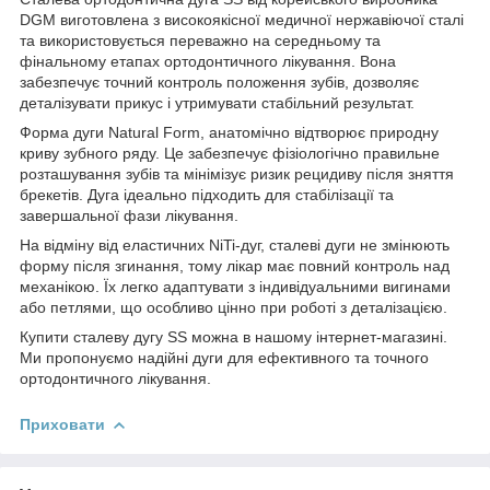
DGM виготовлена з високоякісної медичної нержавіючої сталі
та використовується переважно на середньому та
фінальному етапах ортодонтичного лікування. Вона
забезпечує точний контроль положення зубів, дозволяє
деталізувати прикус і утримувати стабільний результат.
Форма дуги Natural Form, анатомічно відтворює природну
криву зубного ряду. Це забезпечує фізіологічно правильне
розташування зубів та мінімізує ризик рецидиву після зняття
брекетів. Дуга ідеально підходить для стабілізації та
завершальної фази лікування.
На відміну від еластичних NiTi-дуг, сталеві дуги не змінюють
форму після згинання, тому лікар має повний контроль над
механікою. Їх легко адаптувати з індивідуальними вигинами
або петлями, що особливо цінно при роботі з деталізацією.
Купити сталеву дугу SS можна в нашому інтернет-магазині.
Ми пропонуємо надійні дуги для ефективного та точного
ортодонтичного лікування.
Приховати