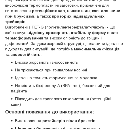
високоякісні термопластичні заготовки, призначені для
виготовлення
ретенційних кап
,
нічних шин
,
капі для шини
при бруксизмі
, а також
прозорих індивідуальних
трейнерів
.
Виготовлені з PET-G (поліетилентерефталат-гліколь) - що
забезпечує
відмінну прозорість, стабільну форму після
термоформування
та високу опірність до тріщин і
деформацій. Завдяки жорсткій структурі, ці пластини ідеально
підходять для ситуацій, де потрібна
максимальна фіксація
та зносостійкість
.
Висока жорсткість і зносостійкість
Не тріскаються при тривалому носінні
Ідеальна точність формування за моделлю
Не містить бісфенолу-А (BPA-free), безпечний для
пацієнта
Підходить для тривалого використання (ретенційні
капи)
Основні показання до використання:
Виготовлення
ретейнерів після брекетів
Шини при бруксизмі
та функціональні капи