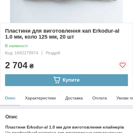
Пластини для виготовлення кап Erkodur-al
1.0 мм, коло 125 мм, 20 шт
В наявності
Код: 1692279974
Роздріб
2 704
₴
Купити
Опис
Характеристики
Доставка
Оплата
Умови п
Опис
Пластини Erkodur-al 1.0 мм для виготовлення елайнерів
Це професійний матеріал для виготовлення ортодонтичних