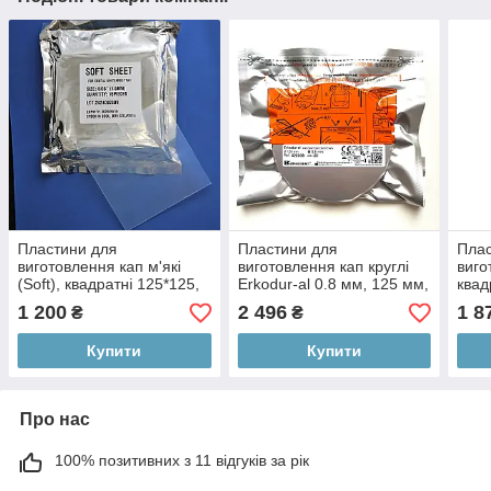
Пластини для
Пластини для
Плас
виготовлення кап м'які
виготовлення кап круглі
виго
(Soft), квадратні 125*125,
Erkodur-al 0.8 мм, 125 мм,
квад
2.0 мм, 10 шт
20 шт
20 ш
1 200
2 496
1 8
₴
₴
Купити
Купити
Про нас
100% позитивних з 11 відгуків за рік