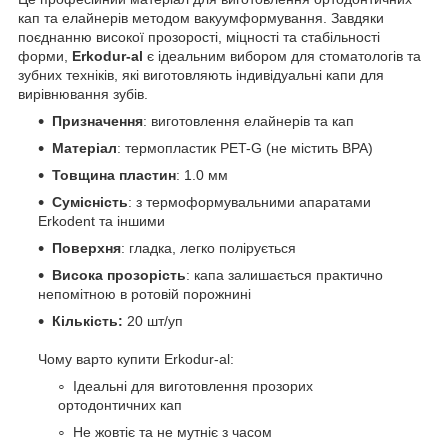
кап та елайнерів методом вакуумформування. Завдяки
поєднанню високої прозорості, міцності та стабільності
форми,
Erkodur-al
є ідеальним вибором для стоматологів та
зубних техніків, які виготовляють індивідуальні капи для
вирівнювання зубів.
Призначення
: виготовлення елайнерів та кап
Матеріал
: термопластик PET-G (не містить BPA)
Товщина пластин
: 1.0 мм
Сумісність
: з термоформувальними апаратами
Erkodent та іншими
Поверхня
: гладка, легко полірується
Висока прозорість
: капа залишається практично
непомітною в ротовій порожнині
Кількість:
20 шт/уп
Чому варто купити Erkodur-al:
Ідеальні для виготовлення прозорих
ортодонтичних кап
Не жовтіє та не мутніє з часом