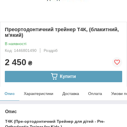
Преортодонтичний трейнер Т4К, (блакитний,
м'який)
В наявності
Код: 1446801490
Роздріб
2 450
₴
Купити
Опис
Характеристики
Доставка
Оплата
Умови п
Опис
T4K (Пре-ортодонтичний Трейнер для дітей - Pre-
Orthodontic Trainer for Kids )