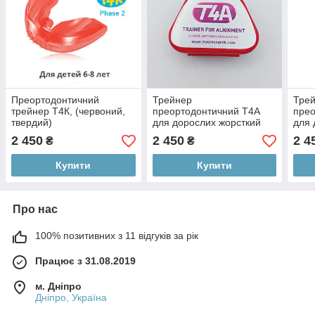
Преортодонтичний
Трейнер
Тре
трейнер Т4К, (червоний,
преортодонтичний Т4А
прео
твердий)
для дорослих жорсткий
для 
2 450
2 450
2 4
₴
₴
Купити
Купити
Про нас
100% позитивних з 11 відгуків за рік
Працює з 31.08.2019
м. Дніпро
Дніпро, Україна