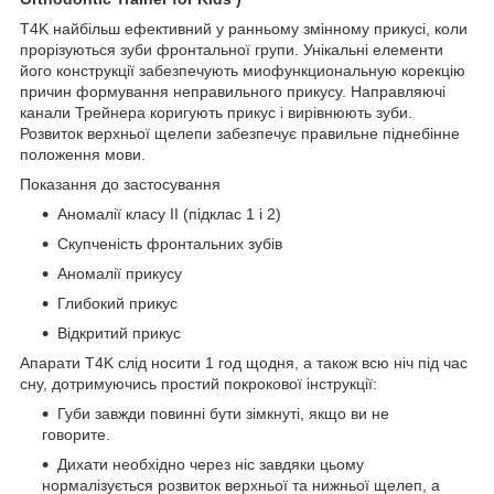
T4K найбільш ефективний у ранньому змінному прикусі, коли
прорізуються зуби фронтальної групи. Унікальні елементи
його конструкції забезпечують миофункциональную корекцію
причин формування неправильного прикусу. Направляючі
канали Трейнера коригують прикус і вирівнюють зуби.
Розвиток верхньої щелепи забезпечує правильне піднебінне
положення мови.
Показання до застосування
Аномалії класу II (підклас 1 і 2)
Скупченість фронтальних зубів
Аномалії прикусу
Глибокий прикус
Відкритий прикус
Апарати T4K слід носити 1 год щодня, а також всю ніч під час
сну, дотримуючись простий покрокової інструкції:
Губи завжди повинні бути зімкнуті, якщо ви не
говорите.
Дихати необхідно через ніс завдяки цьому
нормалізується розвиток верхньої та нижньої щелеп, а