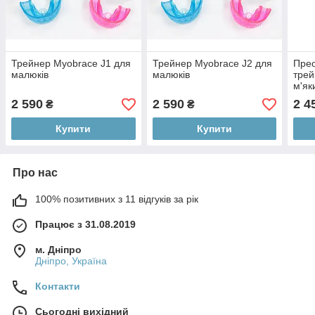
Трейнер Myobrace J1 для
Трейнер Myobrace J2 для
Пре
малюків
малюків
трей
м'як
2 590
2 590
2 4
₴
₴
Купити
Купити
Про нас
100% позитивних з 11 відгуків за рік
Працює з 31.08.2019
м. Дніпро
Дніпро, Україна
Контакти
Сьогодні вихідний