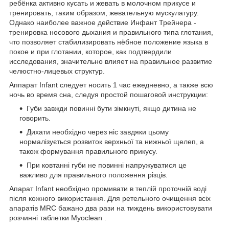
ребёнка активно кусать и жевать в молочном прикусе и
тренировать, таким образом, жевательную мускулатуру.
Однако наиболее важное действие Инфант Трейнера -
тренировка носового дыхания и правильного типа глотания,
что позволяет стабилизировать нёбное положение языка в
покое и при глотании, которое, как подтвердили
исследования, значительно влияет на правильное развитие
челюстно-лицевых структур.
Аппарат Infant следует носить 1 час ежедневно, а также всю
ночь во время сна, следуя простой пошаговой инструкции:
Губи завжди повинні бути зімкнуті, якщо дитина не
говорить.
Дихати необхідно через ніс завдяки цьому
нормалізується розвиток верхньої та нижньої щелеп, а
також формування правильного прикусу.
При ковтанні губи не повинні напружуватися це
важливо для правильного положення різців.
Апарат Infant необхідно промивати в теплій проточній воді
після кожного використання. Для ретельного очищення всіх
апаратів MRC бажано два рази на тиждень використовувати
розчинні таблетки Myoclean .