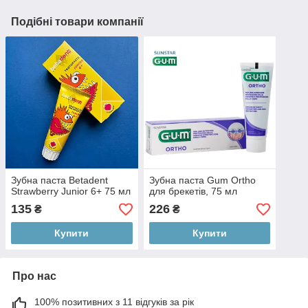
Подібні товари компанії
Зубна паста Betadent
Зубна паста Gum Ortho
Strawberry Junior 6+ 75 мл
для брекетів, 75 мл
135
226
₴
₴
Купити
Купити
Про нас
100% позитивних з 11 відгуків за рік