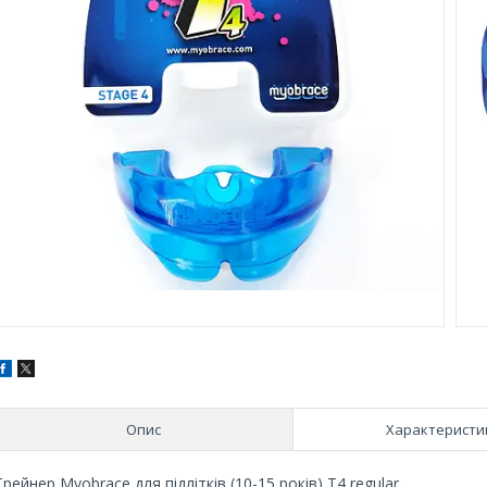
Опис
Характеристи
Трейнер Myobrace для підлітків (10-15 років) T4 regular