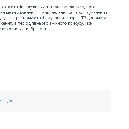
ирьох етапів, служить альтернативою складного
вна мета лікування — виправлення ротового дихання і
усу. На третьому етапі лікування, апарат Т3 допомагає
ення, в період пізнього змінного прикусу. При
е використання брекетів.
денційності