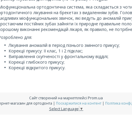
Міофункціональна ортодонтична система, яка складається з чот
ортодонтичного лікування на брекетах з видаленням зубів. Голо
шкідливих міофункціональних звичок, які ведуть до аномалій прик
зростаючим постійних зубах зайняти їх природне правильне полож
хорошому виконанні рекомендацій лікаря, як правило, не потрібн
Розроблено для:
Лікування аномалій в період пізнього змінного прикусу;
Корекції прикусу: II клас, 1 і 2 підклас;
Виправлення скупченості у фронтальному відділі;
Корекції глибокого прикусу;
Корекції відкритого прикусу.
Prom.ua
Сайт створений на маркетплейсі
4ortho - інтернет-магазин для ортодонта |
Поскаржитися на контент
|
Політика конфі
Select Language
▼