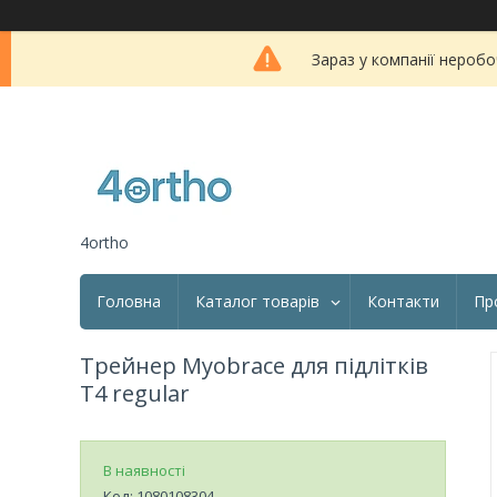
Зараз у компанії неробо
4ortho
Головна
Каталог товарів
Контакти
Пр
Трейнер Myobrace для підлітків
T4 regular
В наявності
Код:
1080108304