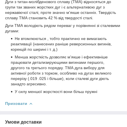
Дуги з титан-молібденового сплаву (ТМА) відносяться до
групи так званих жорстких дуг і є альтернативою дуг з
нержавіючої сталі, проте значно м'якше останніх. Твердість
сплаву ТМА становить 42 % від твердості сталі.
Дуги ТМА володіють рядом переваг у порівнянні зі сталевими
дугами:
Не втомлюються , тобто практично не вимагають
реактивації (нанесених раніше реверсионных вигинів,
корекцій по ширині і т. д.)
Менша жорсткість дозволяє м'якше і ефективніше
працювати детализирующими вигинами першого,
другого та третього порядку. ТМА дуга вибору для
активної роботи з торком, особливо на дугах великого
перерізу (.019 .025 і більше), коли сталеві дуги діють
занадто агресивно.
У силу меншої жорсткості вони більш пружні
Приховати
Умови доставки