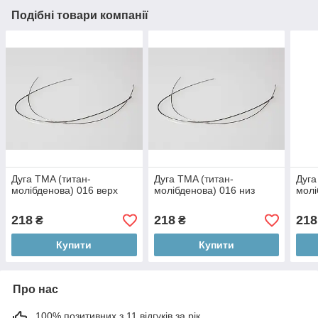
Подібні товари компанії
Дуга TMA (титан-
Дуга TMA (титан-
Дуга
молібденова) 016 верх
молібденова) 016 низ
молі
218
218
218
₴
₴
Купити
Купити
Про нас
100% позитивних з 11 відгуків за рік