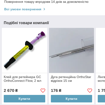
Повернення товару впродовж 14 днів за домовленістю
Всі умови повернення
Подібні товари компанії
Клей для ретейнера GC
Дуга ретенційна OrthoStar
Лінг
OrthoConnect Flow, 2 мл
відрізок 15 см
мотк
2 670
176
1 7
₴
₴
Купити
Купити