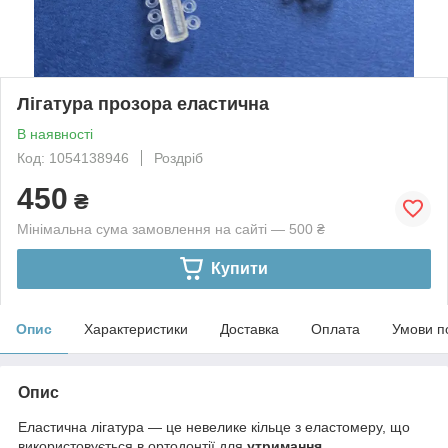
Лігатура прозора еластична
В наявності
Код: 1054138946
Роздріб
450
₴
Мінімальна сума замовлення на сайті — 500 ₴
Купити
Опис
Характеристики
Доставка
Оплата
Умови п
Опис
Еластична лігатура — це невелике кільце з еластомеру, що
використовується в ортодонтії для
утримання